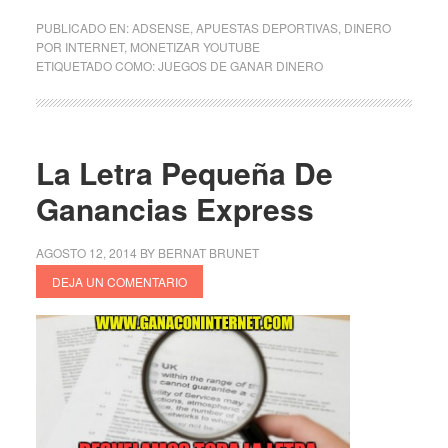
PUBLICADO EN:
ADSENSE
,
APUESTAS DEPORTIVAS
,
DINERO
POR INTERNET
,
MONETIZAR YOUTUBE
ETIQUETADO COMO:
JUEGOS DE GANAR DINERO
La Letra Pequeña De
Ganancias Express
AGOSTO 12, 2014
BY
BERNAT BRUNET
DEJA UN COMENTARIO