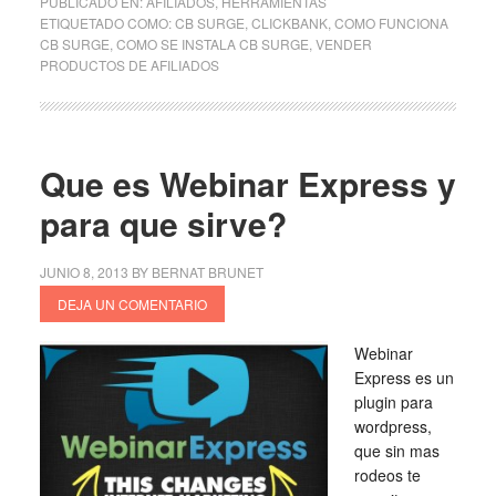
PUBLICADO EN:
AFILIADOS
,
HERRAMIENTAS
ETIQUETADO COMO:
CB SURGE
,
CLICKBANK
,
COMO FUNCIONA
CB SURGE
,
COMO SE INSTALA CB SURGE
,
VENDER
PRODUCTOS DE AFILIADOS
Que es Webinar Express y
para que sirve?
JUNIO 8, 2013
BY
BERNAT BRUNET
DEJA UN COMENTARIO
Webinar
Express es un
plugin para
wordpress,
que sin mas
rodeos te