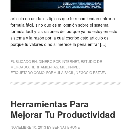
articulo no es de los típicos que te recomiendan entrar a
formula fácil, sino que es mi opinión sobre el sistema
formula fácil y las razones del porque ya no estoy en este
sistema y la razón por la cual escribo este articulo es
porque tu valores o no si merece la pena entrar […]
PUBLICADO EN:
DINERO POR INTERNET
,
ESTUDIO DE
MERCADO
,
HERRAMIENTAS
,
MULTINIVEL
ETIQUETADO COMO:
FORMULA FACIL
,
NEGOCIO ESTAFA
Herramientas Para
Mejorar Tu Productividad
NOVIEMBRE 10, 2013
BY
BERNAT BRUNET