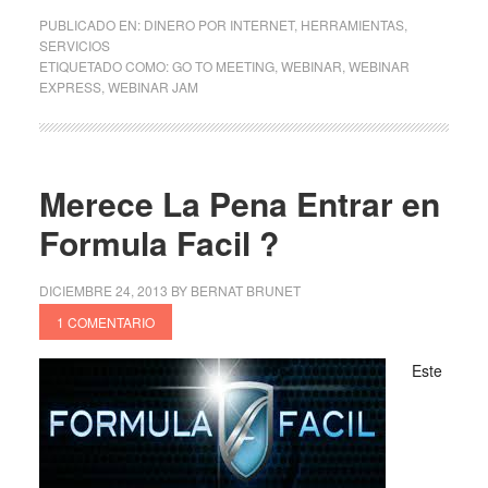
PUBLICADO EN:
DINERO POR INTERNET
,
HERRAMIENTAS
,
SERVICIOS
ETIQUETADO COMO:
GO TO MEETING
,
WEBINAR
,
WEBINAR
EXPRESS
,
WEBINAR JAM
Merece La Pena Entrar en
Formula Facil ?
DICIEMBRE 24, 2013
BY
BERNAT BRUNET
1 COMENTARIO
Este