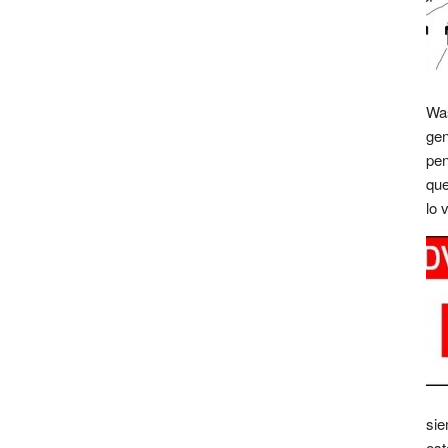
Was
gen
pen
que
lo 
sie
est