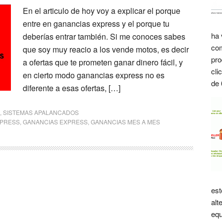
En el articulo de hoy voy a explicar el porque
entre en ganancias express y el porque tu
ha 
deberías entrar también. Si me conoces sabes
com
que soy muy reacio a los vende motos, es decir
pro
a ofertas que te prometen ganar dinero fácil, y
cli
en cierto modo ganancias express no es
de 
diferente a esas ofertas, […]
,
SISTEMAS APALANCADOS
XPRESS
,
GANANCIAS EXPRESS
,
GANANCIAS MES A MES
est
alt
equ