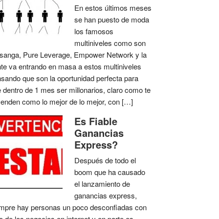
En estos últimos meses
se han puesto de moda
los famosos
multiniveles como son
anga, Pure Leverage, Empower Network y la
te va entrando en masa a estos multiniveles
sando que son la oportunidad perfecta para
 dentro de 1 mes ser millonarios, claro como te
venden como lo mejor de lo mejor, con […]
Es Fiable
Ganancias
Express?
Después de todo el
boom que ha causado
el lanzamiento de
ganancias express,
mpre hay personas un poco desconfiadas con
o de los negocios en internet y en parte es