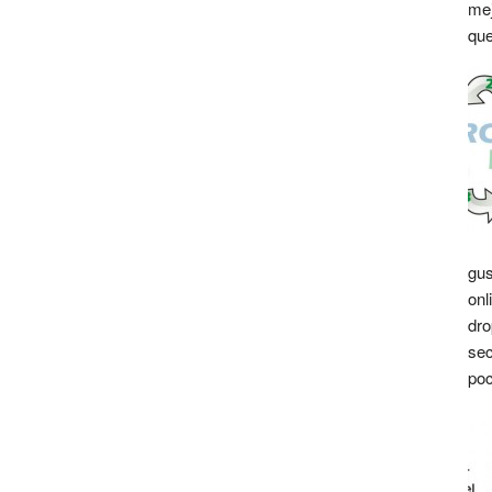
mej
que
gus
onl
dro
sec
poc