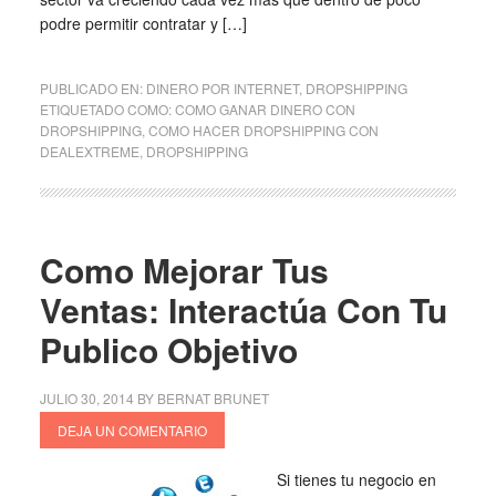
podre permitir contratar y […]
PUBLICADO EN:
DINERO POR INTERNET
,
DROPSHIPPING
ETIQUETADO COMO:
COMO GANAR DINERO CON
DROPSHIPPING
,
COMO HACER DROPSHIPPING CON
DEALEXTREME
,
DROPSHIPPING
Como Mejorar Tus
Ventas: Interactúa Con Tu
Publico Objetivo
JULIO 30, 2014
BY
BERNAT BRUNET
DEJA UN COMENTARIO
Si tienes tu negocio en