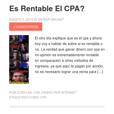
Es Rentable El CPA?
AGOSTO 5, 2014
BY
BERNAT BRUNET
2 COMENTARIOS
El otro día explique que es el cpa y ahora
hoy voy a hablar de sobre si es rentable o
no. La verdad que ganar dinero con cpa en
mi opinión es extremadamente rentable
en comparación a otros métodos de
ingresos, ya que aquí te pagan por acción,
no es necesario lograr una venta para […]
PUBLICADO EN:
CPA
,
DINERO POR INTERNET
ETIQUETADO COMO:
CPA