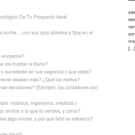
sie
icológico De Tu Prospecto Ideal
est
nor
 noche… con sus ojos abiertos y fijos en el
son
mar
[…
n enojados?
 los frustran a diario?
 o sucederán en sus negocios o sus vidas?
emente desean más? ¿Qué los motiva?
omar decisiones? (Ejemplo: los contadores son
plo: músicos, ingenieros, médicos.)
o similar a lo que tú vendes, y cómo?
s algo similar, y por qué falló su esfuerzo?
ente Ideal?