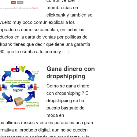
membresías en
clickbank y también se
vuelto muy poco común explicar a los
pradores como se cancelan, en todos los
ductos en la carta de ventas por políticas de
ckbank tienes que decir que tiene una garantía
60, que te escriba a tu correo y […]
Gana dinero con
dropshipping
Como se gana dinero
con dropshipping ? El
dropshipping se ha
puesto bastante de
moda en
os últimos meses y eso es porque es una gran
ernativa al producto digital, aun no se pueden
iparar pero va cogiendo una gran fuerza, y lo