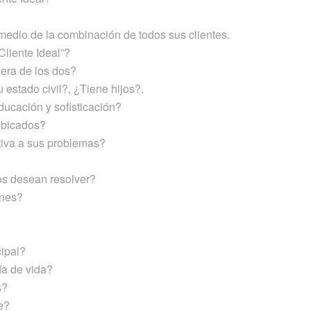
promedio de la combinación de todos sus clientes.
liente Ideal”?
era de los dos?
estado civil?, ¿Tiene hijos?.
ducación y sofisticación?
ubicados?
tiva a sus problemas?
os desean resolver?
ones?
cipal?
ía de vida?
s?
e?