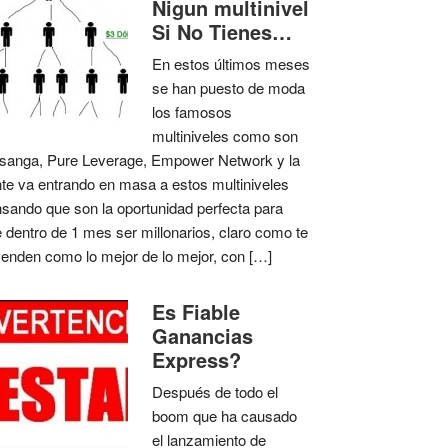
Nigun multinivel
Si No Tienes…
En estos últimos meses
se han puesto de moda
los famosos
multiniveles como son
anga, Pure Leverage, Empower Network y la
te va entrando en masa a estos multiniveles
sando que son la oportunidad perfecta para
 dentro de 1 mes ser millonarios, claro como te
venden como lo mejor de lo mejor, con […]
Es Fiable
Ganancias
Express?
Después de todo el
boom que ha causado
el lanzamiento de