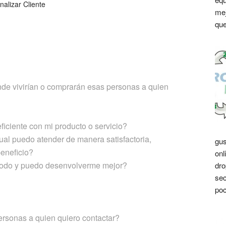
nalizar Cliente
mej
que
nde vivirían o comprarán esas personas a quien
iciente con mi producto o servicio?
ual puedo atender de manera satisfactoria,
gus
eneficio?
onl
odo y puedo desenvolverme mejor?
dro
sec
poc
ersonas a quien quiero contactar?