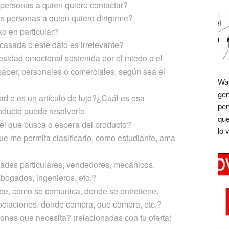
 personas a quien quiero contactar?
s personas a quien quiero dirigirme?
xo en particular?
 casada o este dato es irrelevante?
sidad emocional sostenida por el miedo o el
saber, personales o comerciales, según sea el
Was
gen
d o es un artículo de lujo?¿Cuál es esa
pen
oducto puede resolverle
que
el que busca o espera del producto?
lo 
que me permita clasificarlo, como estudiante, ama
dades particulares, vendedores, mecánicos,
abogados, ingenieros, etc.?
lee, como se comunica, donde se entretiene,
ociaciones, donde compra, que compra, etc.?
ones que necesita? (relacionadas con tu oferta)