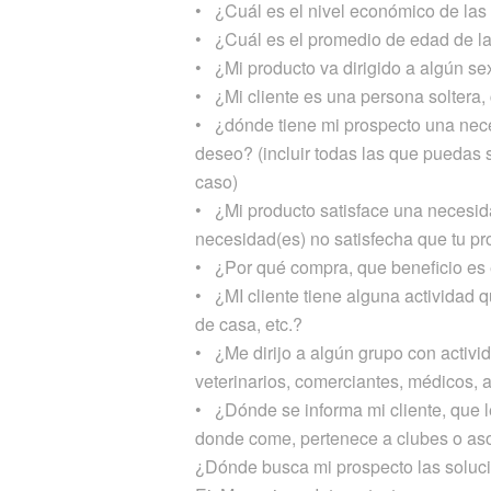
• ¿Cuál es el nivel económico de las
• ¿Cuál es el promedio de edad de la
• ¿Mi producto va dirigido a algún se
• ¿Mi cliente es una persona soltera,
• ¿dónde tiene mi prospecto una nece
deseo? (incluir todas las que puedas 
caso)
• ¿Mi producto satisface una necesida
necesidad(es) no satisfecha que tu pr
• ¿Por qué compra, que beneficio es 
• ¿MI cliente tiene alguna actividad 
de casa, etc.?
• ¿Me dirijo a algún grupo con activi
veterinarios, comerciantes, médicos, 
• ¿Dónde se informa mi cliente, que 
donde come, pertenece a clubes o as
¿Dónde busca mi prospecto las soluci