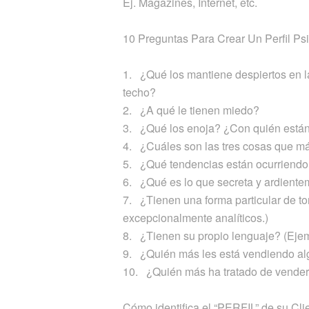
Ej. Magazines, Internet, etc.
10 Preguntas Para Crear Un Perfil Ps
1. ¿Qué los mantiene despiertos en la
techo?
2. ¿A qué le tienen miedo?
3. ¿Qué los enoja? ¿Con quién está
4. ¿Cuáles son las tres cosas que más
5. ¿Qué tendencias están ocurriendo
6. ¿Qué es lo que secreta y ardient
7. ¿Tienen una forma particular de t
excepcionalmente analíticos.)
8. ¿Tienen su propio lenguaje? (Ejem
9. ¿Quién más les está vendiendo alg
10. ¿Quién más ha tratado de venderle
Cómo identifica el “PERFIL” de su Cli