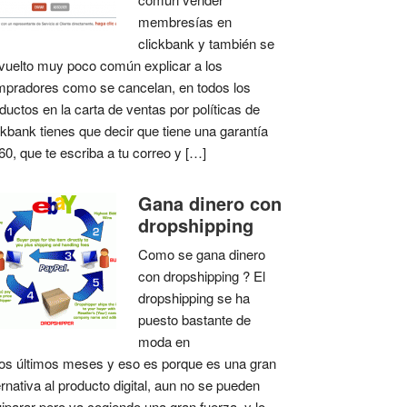
membresías en
clickbank y también se
vuelto muy poco común explicar a los
pradores como se cancelan, en todos los
ductos en la carta de ventas por políticas de
ckbank tienes que decir que tiene una garantía
60, que te escriba a tu correo y […]
Gana dinero con
dropshipping
Como se gana dinero
con dropshipping ? El
dropshipping se ha
puesto bastante de
moda en
os últimos meses y eso es porque es una gran
ernativa al producto digital, aun no se pueden
iparar pero va cogiendo una gran fuerza, y lo