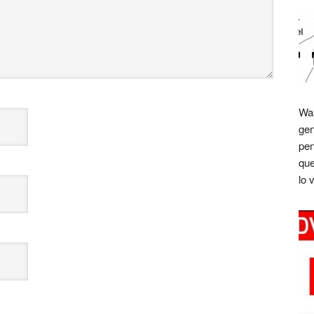
Was
gen
pen
que
lo 