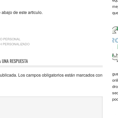
mej
e abajo de este articulo.
que
TO PERSONAL
H PERSONALIZADO
A UNA RESPUESTA
gus
publicada.
Los campos obligatorios están marcados con
onl
dro
sec
poc