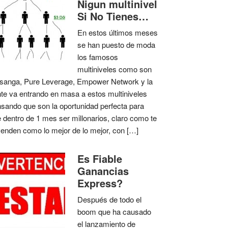
Nigun multinivel
Si No Tienes…
En estos últimos meses
se han puesto de moda
los famosos
multiniveles como son
anga, Pure Leverage, Empower Network y la
te va entrando en masa a estos multiniveles
sando que son la oportunidad perfecta para
 dentro de 1 mes ser millonarios, claro como te
venden como lo mejor de lo mejor, con […]
Es Fiable
Ganancias
Express?
Después de todo el
boom que ha causado
el lanzamiento de