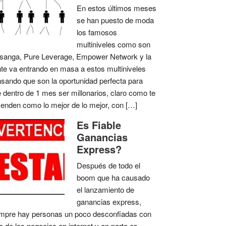
En estos últimos meses
se han puesto de moda
los famosos
multiniveles como son
anga, Pure Leverage, Empower Network y la
te va entrando en masa a estos multiniveles
sando que son la oportunidad perfecta para
 dentro de 1 mes ser millonarios, claro como te
venden como lo mejor de lo mejor, con […]
Es Fiable
Ganancias
Express?
Después de todo el
boom que ha causado
el lanzamiento de
ganancias express,
mpre hay personas un poco desconfiadas con
o de los negocios en internet y en parte es