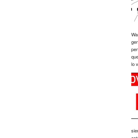
Was
gen
pen
que
lo 
sie
est