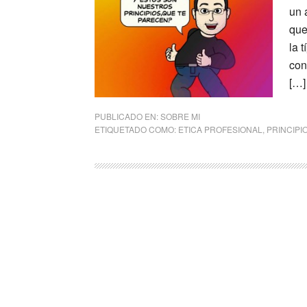
un 
que
la 
con
[…]
PUBLICADO EN:
SOBRE MI
ETIQUETADO COMO:
ETICA PROFESIONAL
,
PRINCIPI