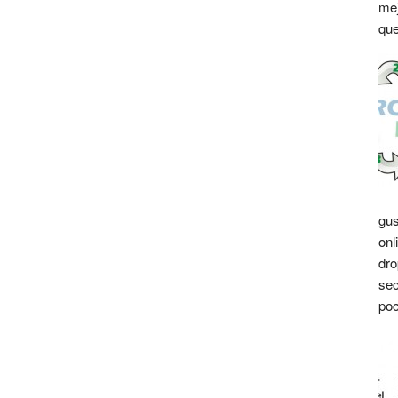
mej
que
gus
onl
dro
sec
poc