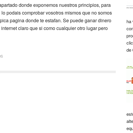
apartado donde exponemos nuestros principios, para
 lo podais comprobar vosotros mismos que no somos
típica pagina donde te estafan. Se puede ganar dinero
ha 
 internet claro que si como cualquier otro lugar pero
com
pro
cli
de 
OS
est
alt
equ