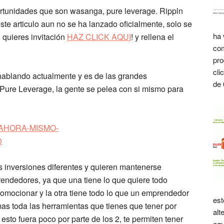
ortunidades que son wasanga, pure leverage. Rippln
ste articulo aun no se ha lanzado oficialmente, solo se
ha 
i quieres invitación
HAZ CLICK AQUI
! y rellena el
com
pro
cli
hablando actualmente y es de las grandes
de 
ure Leverage, la gente se pelea con si mismo para
 inversiones diferentes y quieren mantenerse
endedores, ya que una tiene lo que quiere todo
 promocionar y la otra tiene todo lo que un emprendedor
est
s toda las herramientas que tienes que tener por
alt
 esto fuera poco por parte de los 2, te permiten tener
equ