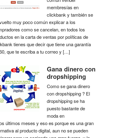
membresías en
clickbank y también se
vuelto muy poco común explicar a los
pradores como se cancelan, en todos los
ductos en la carta de ventas por políticas de
ckbank tienes que decir que tiene una garantía
60, que te escriba a tu correo y […]
Gana dinero con
dropshipping
Como se gana dinero
con dropshipping ? El
dropshipping se ha
puesto bastante de
moda en
os últimos meses y eso es porque es una gran
ernativa al producto digital, aun no se pueden
iparar pero va cogiendo una gran fuerza, y lo