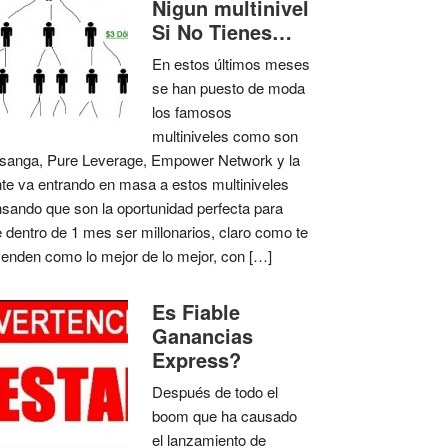
Nigun multinivel
Si No Tienes…
En estos últimos meses
se han puesto de moda
los famosos
multiniveles como son
anga, Pure Leverage, Empower Network y la
te va entrando en masa a estos multiniveles
sando que son la oportunidad perfecta para
 dentro de 1 mes ser millonarios, claro como te
venden como lo mejor de lo mejor, con […]
Es Fiable
Ganancias
Express?
Después de todo el
boom que ha causado
el lanzamiento de