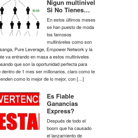
Nigun multinivel
Si No Tienes…
En estos últimos meses
se han puesto de moda
los famosos
multiniveles como son
anga, Pure Leverage, Empower Network y la
te va entrando en masa a estos multiniveles
sando que son la oportunidad perfecta para
 dentro de 1 mes ser millonarios, claro como te
venden como lo mejor de lo mejor, con […]
Es Fiable
Ganancias
Express?
Después de todo el
boom que ha causado
el lanzamiento de