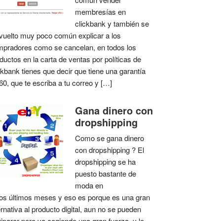
membresías en
clickbank y también se
vuelto muy poco común explicar a los
pradores como se cancelan, en todos los
ductos en la carta de ventas por políticas de
ckbank tienes que decir que tiene una garantía
60, que te escriba a tu correo y […]
Gana dinero con
dropshipping
Como se gana dinero
con dropshipping ? El
dropshipping se ha
puesto bastante de
moda en
os últimos meses y eso es porque es una gran
ernativa al producto digital, aun no se pueden
iparar pero va cogiendo una gran fuerza, y lo