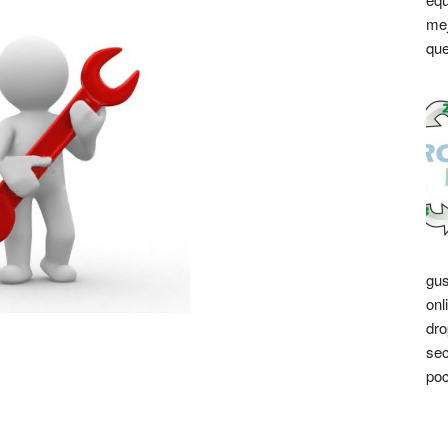
mej
que
gus
onl
dro
sec
poc