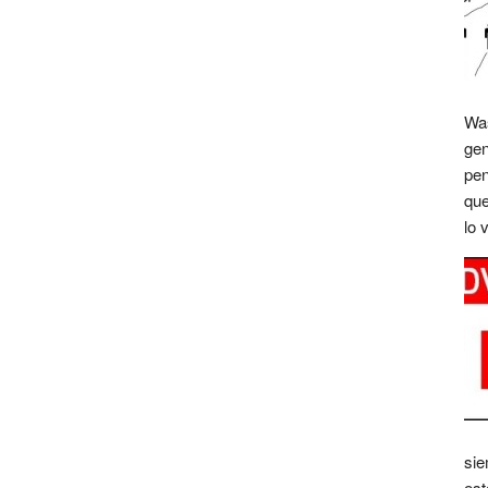
Was
gen
pen
que
lo 
sie
est