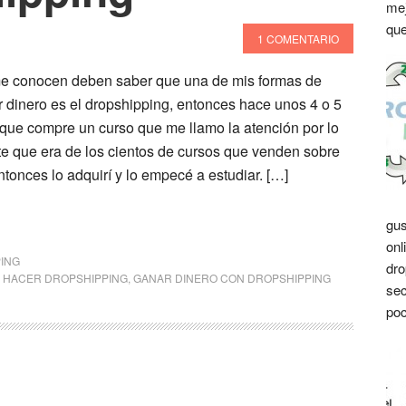
mej
que
1 COMENTARIO
me conocen deben saber que una de mis formas de
 dinero es el dropshipping, entonces hace unos 4 o 5
que compre un curso que me llamo la atención por lo
te que era de los cientos de cursos que venden sobre
ntonces lo adquirí y lo empecé a estudiar. […]
gus
onl
ING
dro
 HACER DROPSHIPPING
,
GANAR DINERO CON DROPSHIPPING
sec
poc