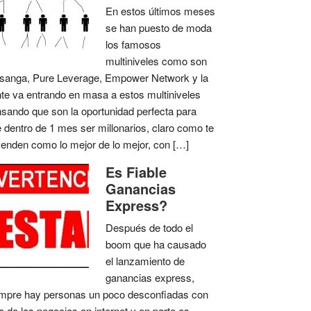
En estos últimos meses
se han puesto de moda
los famosos
multiniveles como son
anga, Pure Leverage, Empower Network y la
te va entrando en masa a estos multiniveles
sando que son la oportunidad perfecta para
 dentro de 1 mes ser millonarios, claro como te
venden como lo mejor de lo mejor, con […]
Es Fiable
Ganancias
Express?
Después de todo el
boom que ha causado
el lanzamiento de
ganancias express,
mpre hay personas un poco desconfiadas con
o de los negocios en internet y en parte es