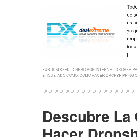
Todo
de s
es u
ya q
drop
inno
[…]
PUBLICADO EN:
DINERO POR INTERNET
,
DROPSHIPP
ETIQUETADO COMO:
COMO HACER DROPSHIPPING 
Descubre La 
Hacer Dropsh