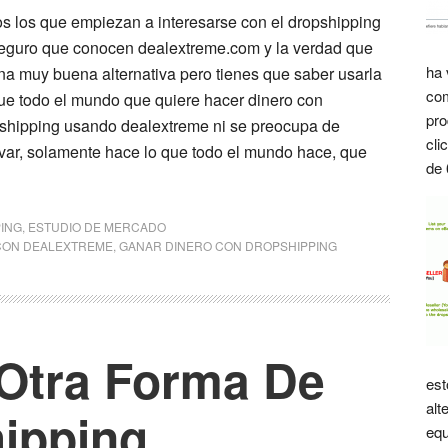
s los que empiezan a interesarse con el dropshipping
eguro que conocen dealextreme.com y la verdad que
ha 
na muy buena alternativa pero tienes que saber usarla
com
ue todo el mundo que quiere hacer dinero con
pro
shipping usando dealextreme ni se preocupa de
cli
var, solamente hace lo que todo el mundo hace, que
de 
ING
,
ESTUDIO DE MERCADO
CON DEALEXTREME
,
GANAR DINERO CON DROPSHIPPING
Otra Forma De
est
alt
ipping
equ