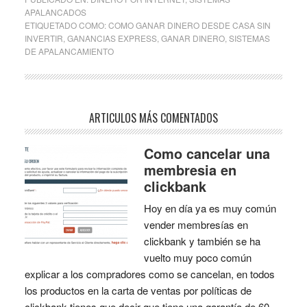
APALANCADOS
ETIQUETADO COMO:
COMO GANAR DINERO DESDE CASA SIN
INVERTIR
,
GANANCIAS EXPRESS
,
GANAR DINERO
,
SISTEMAS
DE APALANCAMIENTO
ARTICULOS MÁS COMENTADOS
Como cancelar una
membresia en
clickbank
Hoy en día ya es muy común
vender membresías en
clickbank y también se ha
vuelto muy poco común
explicar a los compradores como se cancelan, en todos
los productos en la carta de ventas por políticas de
clickbank tienes que decir que tiene una garantía de 60,