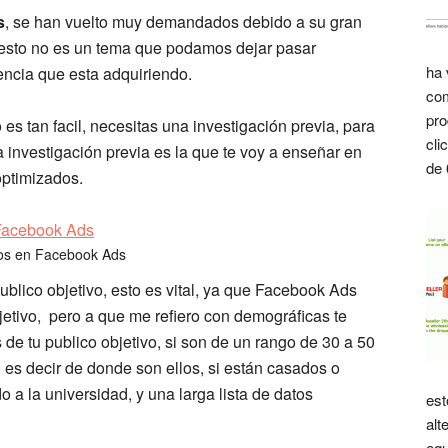
s
, se han vuelto muy demandados debido a su gran
 esto no es un tema que podamos dejar pasar
ha 
encia que esta adquiriendo.
com
pro
s tan facil, necesitas una investigación previa, para
cli
a investigación previa es la que te voy a enseñar en
de 
optimizados.
os en Facebook Ads
ublico objetivo, esto es vital, ya que Facebook Ads
etivo, pero a que me refiero con demográficas te
 de tu publico objetivo, si son de un rango de 30 a 50
 es decir de donde son ellos, si están casados o
do a la universidad, y una larga lista de datos
est
alt
equ