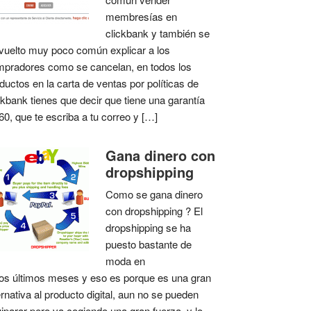
membresías en
clickbank y también se
vuelto muy poco común explicar a los
pradores como se cancelan, en todos los
ductos en la carta de ventas por políticas de
ckbank tienes que decir que tiene una garantía
60, que te escriba a tu correo y […]
Gana dinero con
dropshipping
Como se gana dinero
con dropshipping ? El
dropshipping se ha
puesto bastante de
moda en
os últimos meses y eso es porque es una gran
ernativa al producto digital, aun no se pueden
iparar pero va cogiendo una gran fuerza, y lo