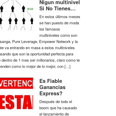
Nigun multinivel
Si No Tienes…
En estos últimos meses
se han puesto de moda
los famosos
multiniveles como son
anga, Pure Leverage, Empower Network y la
te va entrando en masa a estos multiniveles
sando que son la oportunidad perfecta para
 dentro de 1 mes ser millonarios, claro como te
venden como lo mejor de lo mejor, con […]
Es Fiable
Ganancias
Express?
Después de todo el
boom que ha causado
el lanzamiento de