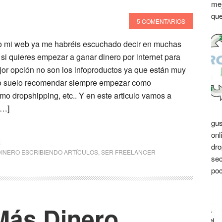
mej
que
5 COMENTARIOS
rio mi web ya me habréis escuchado decir en muchas
si quieres empezar a ganar dinero por internet para
or opción no son los infoproductos ya que están muy
o suelo recomendar siempre empezar como
mo dropshipping, etc.. Y en este articulo vamos a
[…]
gus
onl
E
dro
INERO ESCRIBIENDO ARTÍCULOS
,
SER FREELANCER
sec
poc
Más Dinero