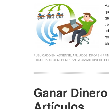
Pa
qu
ga
ti
ad
re
ah
PUBLICADO EN:
ADSENSE
,
AFILIADOS
,
DROPSHIPPI
ETIQUETADO COMO:
EMPEZAR A GANAR DINERO PO
Ganar Dinero
Artículos