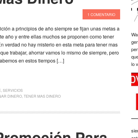
1 COMENTARIO
ción a principios de año siempre se fijan unas metas a
Was
ste año y entre ellas muchos se proponen como tener
gen
En verdad no hay misterio en esta meta para tener mas
pen
 que trabajar, ahorrar vamos lo mismo de siempre, pero
que
abemos en estos tiempos […]
lo 
E
,
SERVICIOS
NAR DINERO
,
TENER MAS DINERO
Promoción Para
sie
est