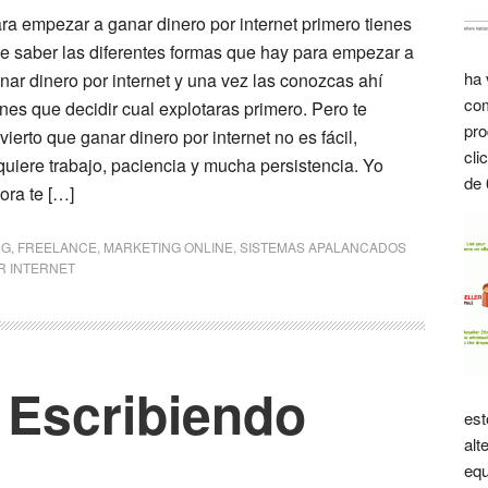
ra empezar a ganar dinero por internet primero tienes
e saber las diferentes formas que hay para empezar a
ha 
nar dinero por internet y una vez las conozcas ahí
com
enes que decidir cual explotaras primero. Pero te
pro
vierto que ganar dinero por internet no es fácil,
cli
quiere trabajo, paciencia y mucha persistencia. Yo
de 
ora te […]
NG
,
FREELANCE
,
MARKETING ONLINE
,
SISTEMAS APALANCADOS
R INTERNET
 Escribiendo
est
alt
equ