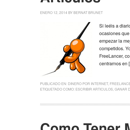
ENERO 12, 2014
BY
BERNAT BRUNET
Si leéis a dia
ocasiones que 
empezar la mej
competidos. Y
FreeLancer, co
centrarnos en 
PUBLICADO EN:
DINERO POR INTERNET
,
FREELANC
ETIQUETADO COMO:
ESCRIBIR ARTICULOS
,
GANAR D
Como Tener 