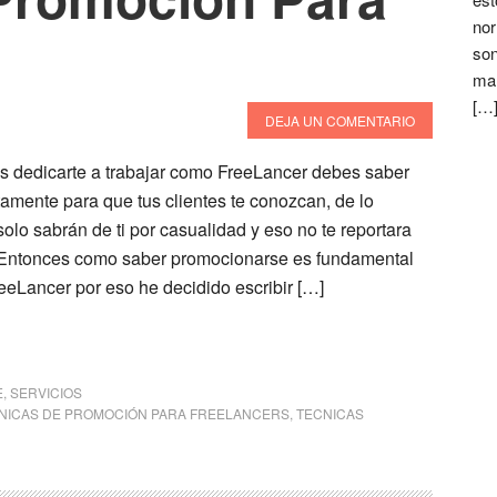
nor
son
mar
[…
DEJA UN COMENTARIO
es dedicarte a trabajar como FreeLancer debes saber
amente para que tus clientes te conozcan, de lo
 solo sabrán de ti por casualidad y eso no te reportara
. Entonces como saber promocionarse es fundamental
eeLancer por eso he decidido escribir […]
E
,
SERVICIOS
NICAS DE PROMOCIÓN PARA FREELANCERS
,
TECNICAS