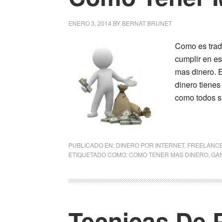
ENERO 3, 2014
BY
BERNAT BRUNET
Como es tradi
cumplir en e
mas dinero. 
dinero tienes
como todos s
PUBLICADO EN:
DINERO POR INTERNET
,
FREELANC
ETIQUETADO COMO:
COMO TENER MAS DINERO
,
GA
Tecnicas De 