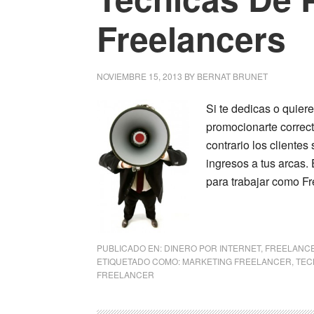
Freelancers
NOVIEMBRE 15, 2013
BY
BERNAT BRUNET
Si te dedicas o quier
promocionarte correct
contrario los clientes
ingresos a tus arcas
para trabajar como Fr
PUBLICADO EN:
DINERO POR INTERNET
,
FREELANC
ETIQUETADO COMO:
MARKETING FREELANCER
,
TEC
FREELANCER