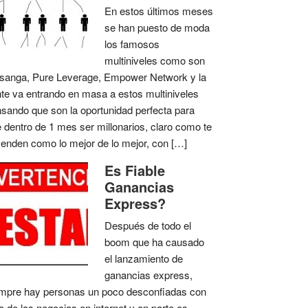
En estos últimos meses
se han puesto de moda
los famosos
multiniveles como son
anga, Pure Leverage, Empower Network y la
te va entrando en masa a estos multiniveles
sando que son la oportunidad perfecta para
 dentro de 1 mes ser millonarios, claro como te
venden como lo mejor de lo mejor, con […]
Es Fiable
Ganancias
Express?
Después de todo el
boom que ha causado
el lanzamiento de
ganancias express,
mpre hay personas un poco desconfiadas con
o de los negocios en internet y en parte es