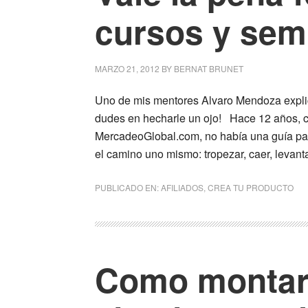
cursos y sem
MARZO 21, 2012
BY
BERNAT BRUNET
Uno de mis mentores Alvaro Mendoza explic
dudes en hecharle un ojo! Hace 12 años, c
MercadeoGlobal.com, no había una guía par
el camino uno mismo: tropezar, caer, levanta
PUBLICADO EN:
AFILIADOS
,
CREA TU PRODUCTO
Como montar 