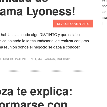
llama Lyoness!
nor
son
mar
[…
DEJA UN COMENTARIO
ue había escuchado algo DISTINTO y que estaba
 cambiando la forma tradicional de realizar compras
na reunion donde el negocio se daba a conocer.
L
,
DINERO POR INTERNET
,
MOTIVACION
,
MULTINIVEL
a te explica:
formarse con