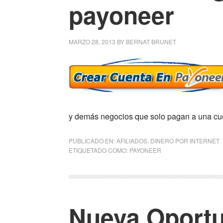
payoneer
MARZO 28, 2013
BY
BERNAT BRUNET
y demás negocios que solo pagan a una c
PUBLICADO EN:
AFILIADOS
,
DINERO POR INTERNET
ETIQUETADO COMO:
PAYONEER
Nueva Oportu