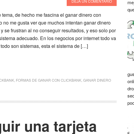
DEJA UN COMENTARIO
mej
que
 tema, de hecho me fascina el ganar dinero con
ro no me gusta ver que muchos intentan ganar dinero
 y se frustran al no conseguir resultados, y eso solo por
sistema adecuado. En los negocios por internet todo va
 todo son sistemas, esta el sistema de […]
gus
ICKBANK
,
FORMAS DE GANAR CON CLICKBANK
,
GANAR DINERO
onl
dro
sec
poc
ir una tarjeta