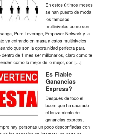
En estos últimos meses
se han puesto de moda
los famosos
multiniveles como son
anga, Pure Leverage, Empower Network y la
te va entrando en masa a estos multiniveles
sando que son la oportunidad perfecta para
 dentro de 1 mes ser millonarios, claro como te
venden como lo mejor de lo mejor, con […]
Es Fiable
Ganancias
Express?
Después de todo el
boom que ha causado
el lanzamiento de
ganancias express,
mpre hay personas un poco desconfiadas con
o de los negocios en internet y en parte es