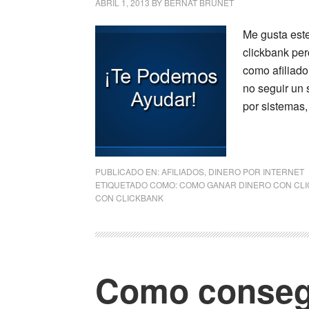
ABRIL 1, 2013
BY
BERNAT BRUNET
Me gusta este
clickbank pe
como afiliado
no seguir un 
por sistemas,
PUBLICADO EN:
AFILIADOS
,
DINERO POR INTERNET
ETIQUETADO COMO:
COMO GANAR DINERO CON CL
CON CLICKBANK
Como consegu