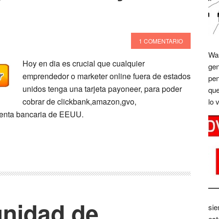
1 COMENTARIO
Was
Hoy en dia es crucial que cualquier
gen
emprendedor o marketer online fuera de estados
pen
unidos tenga una tarjeta payoneer, para poder
que
cobrar de clickbank,amazon,gvo,
lo 
uenta bancaria de EEUU.
nidad de
sie
est