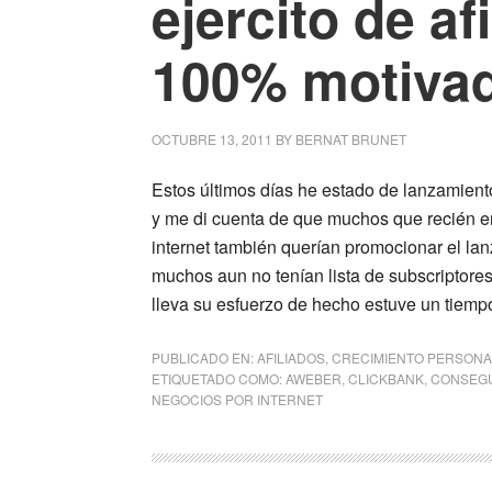
ejercito de af
100% motiva
OCTUBRE 13, 2011
BY
BERNAT BRUNET
Estos últimos días he estado de lanzamien
y me di cuenta de que muchos que recién e
internet también querían promocionar el l
muchos aun no tenían lista de subscriptores
lleva su esfuerzo de hecho estuve un tiempo
PUBLICADO EN:
AFILIADOS
,
CRECIMIENTO PERSONA
ETIQUETADO COMO:
AWEBER
,
CLICKBANK
,
CONSEGU
NEGOCIOS POR INTERNET