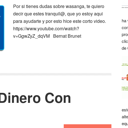
Por si tienes dudas sobre wasanga, te quiero
decir que estes tranquil@, que yo estoy aqui
ha 
para ayudarte y por esto hice este corto video.
com
https://www.youtube.com/watch?
pro
v=GgwZyZ_dqVM Bernat Brunet
cli
de 
Dinero Con
est
alt
equ